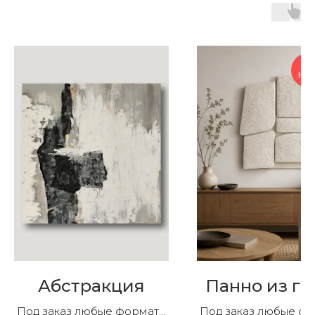
НАЛ
Абстракция
Панно из ги
Под заказ любые форматы
Под заказ любые ф