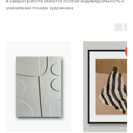
в каждой работе имеется особая индивидуальность и
уникальный почерк художника.
на