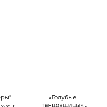
еры"
«Голубые
танцовщицы»
орматы и