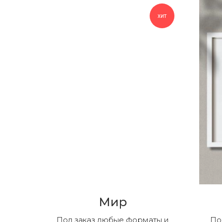
хит
Мир
Под заказ любые форматы и
По