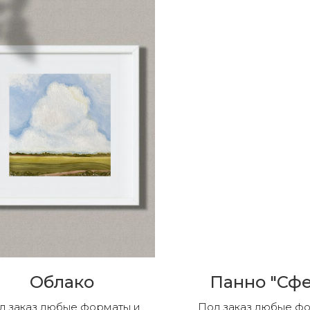
Облако
Панно "Сф
д заказ любые форматы и
Под заказ любые ф