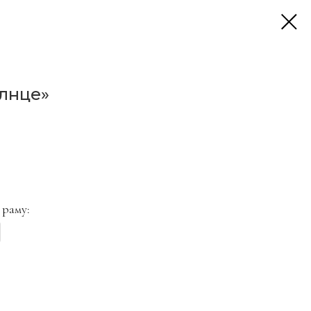
лнце»
 раму: