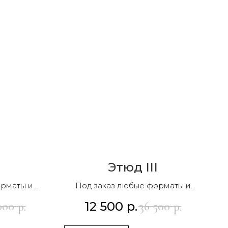
Этюд III
орматы и
Под заказ любые форматы и
композиции
12 500
р.
000
36 500
р.
р.