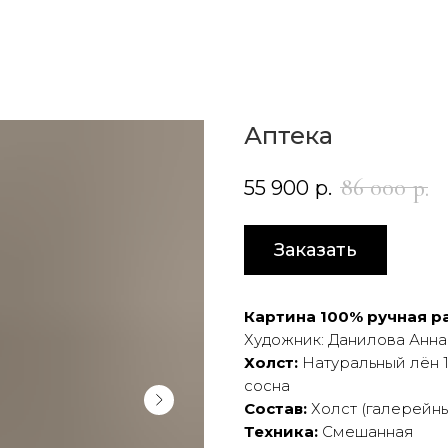
Аптека
86 000
р.
55 900
р.
Заказать
Картина 100% ручная ра
Художник: Данилова Анна
Холст:
Натуральный лён 1
сосна
Состав:
Холст (галерейны
Техника:
Смешанная