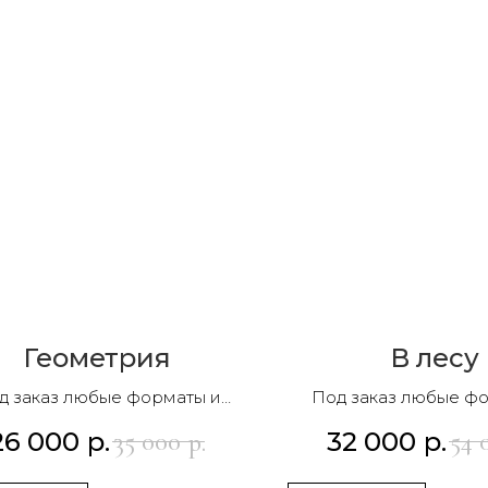
Геометрия
В лесу
д заказ любые форматы и
Под заказ любые ф
композиции
композиции
26 000
р.
32 000
р.
35 000
54 
р.