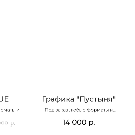
UE
Графика "Пустыня"
орматы и
Под заказ любые форматы и
композиции
14 000
р.
000
р.