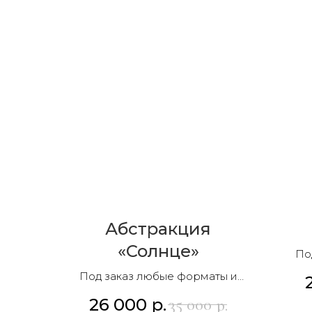
Абстракция
«Солнце»
По
Под заказ любые форматы и
композиции
26 000
р.
35 000
р.