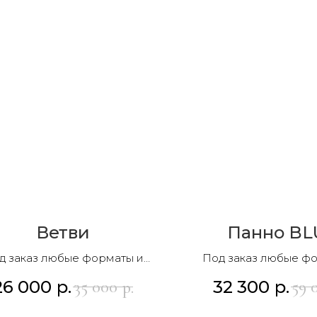
Ветви
Панно BL
д заказ любые форматы и
Под заказ любые ф
композиции
композиции
26 000
р.
32 300
р.
35 000
59 
р.