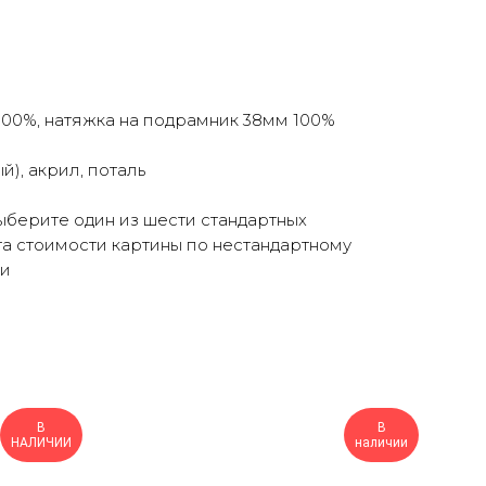
100%, натяжка на подрамник 38мм 100%
й), акрил, поталь
берите один из шести стандартных
а стоимости картины по нестандартному
ми
В
В
НАЛИЧИИ
наличии