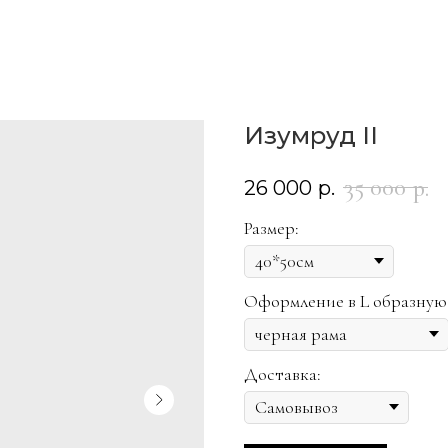
Изумруд II
35 000
р.
26 000
р.
Размер:
Оформление в L образную
Доставка: