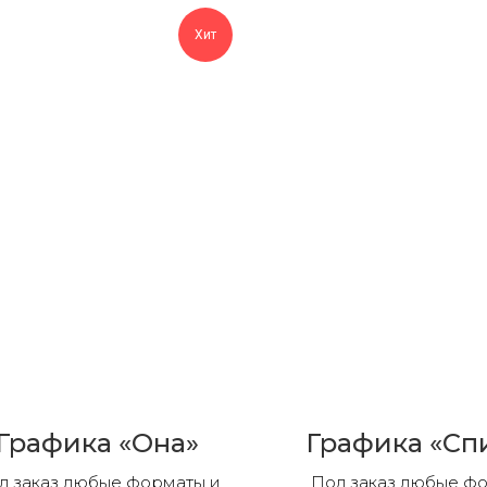
Хит
Графика «Она»
Графика «Сп
д заказ любые форматы и
Под заказ любые ф