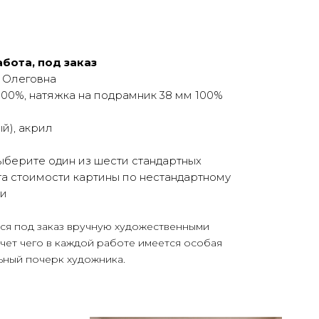
бота, под заказ
 Олеговна
100%, натяжка на подрамник 38 мм 100%
й), акрил
ыберите один из шести стандартных
а стоимости картины по нестандартному
ми
тся под заказ вручную художественными
счет чего в каждой работе имеется особая
ьный почерк художника.