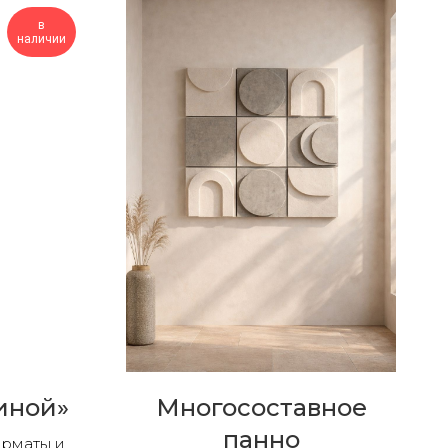
в
наличии
иной»
Многосоставное
панно
орматы и