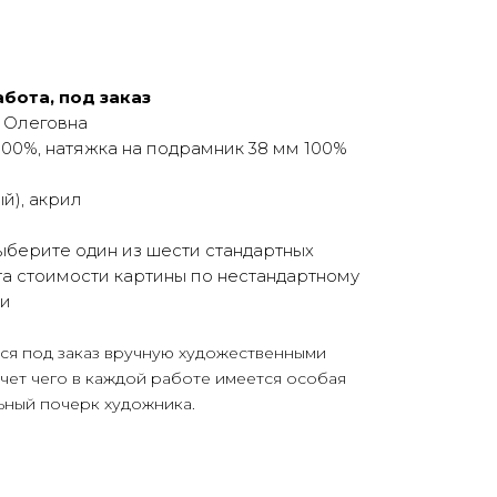
бота, под заказ
 Олеговна
100%, натяжка на подрамник 38 мм 100%
й), акрил
берите один из шести стандартных
а стоимости картины по нестандартному
ми
тся под заказ вручную художественными
счет чего в каждой работе имеется особая
ьный почерк художника.