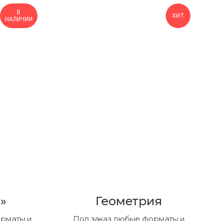
В
ХИТ
НАЛИЧИИ
»
Геометрия
орматы и
Под заказ любые форматы и