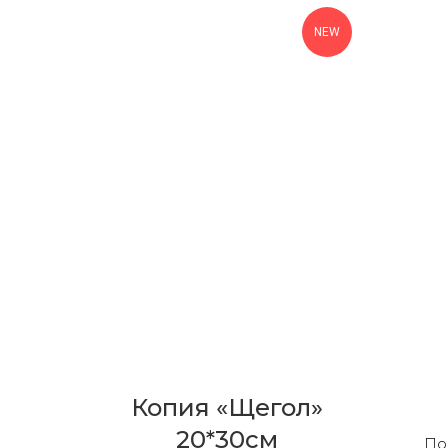
NEW
Копия «Щегол»
20*30см
По