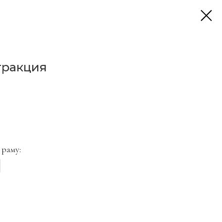
тракция
 раму: