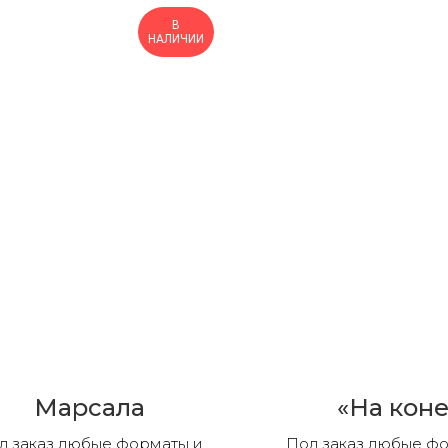
В
НАЛИЧИИ
Марсала
«На коне
д заказ любые форматы и
Под заказ любые ф