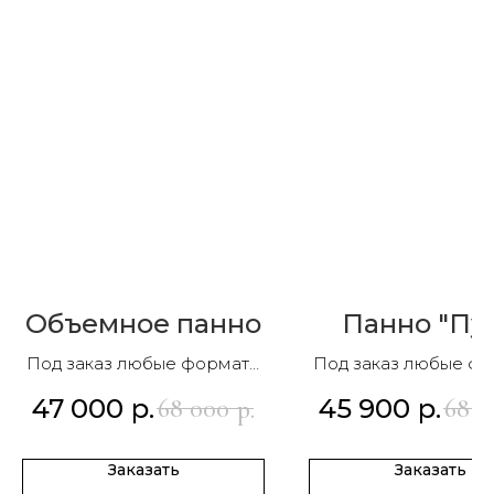
Объемное панно
Панно "Пу
Под заказ любые форматы
Под заказ любые ф
и композиции
и композиции
47 000
р.
45 900
р.
68 000
68 0
р.
Заказать
Заказать