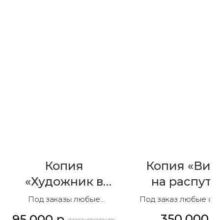
Копия
Копия «Вит
«Художник в
на распуть
мастерской»
Под заказы любые
Под заказ любые ф
форматы и композиции
и композиции
350 000
р
95 000
р.
100 000
р.