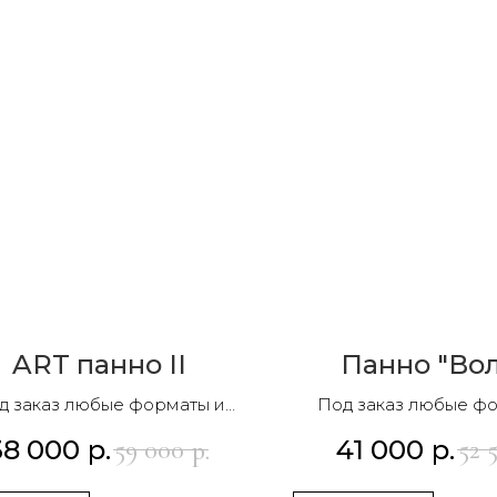
ART панно II
Панно "Во
д заказ любые форматы и
Под заказ любые ф
композиции
композиции
38 000
р.
41 000
р.
59 000
52 
р.