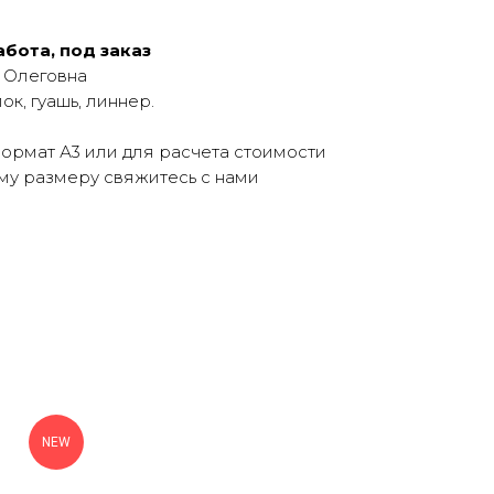
бота, под заказ
 Олеговна
ок, гуашь, линнер.
рмат А3 или для расчета стоимости
му размеру свяжитесь с нами
NEW