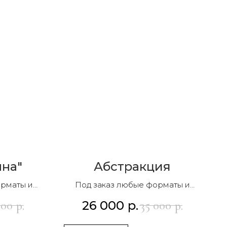
лна"
Абстракция
орматы и
Под заказ любые форматы и
композиции
26 000
р.
500
35 000
р.
р.