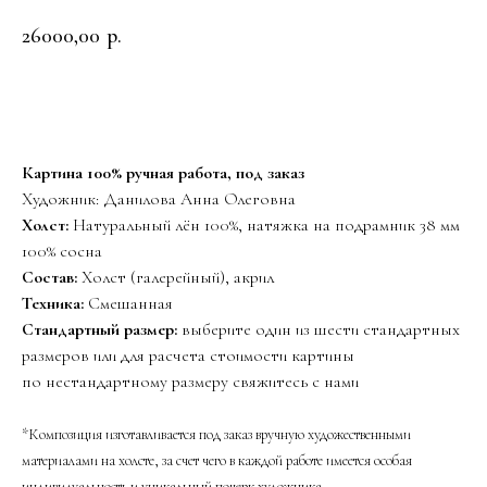
26000,00
р.
Заказать
Картина 100% ручная работа, под заказ
Художник: Данилова Анна Олеговна
Холст:
Натуральный лён 100%, натяжка на подрамник 38 мм
100% сосна
Состав:
Холст (галерейный), акрил
Техника:
Смешанная
Стандартный размер:
выберите один из шести стандартных
размеров или для расчета стоимости картины
по нестандартному размеру свяжитесь с нами
*Композиция изготавливается под заказ вручную художественными
материалами на холсте, за счет чего в каждой работе имеется особая
индивидуальность и уникальный почерк художника.