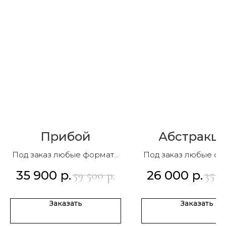
Прибой
Абстракц
Под заказ любые форматы
Под заказ любые ф
и композиции
и композиции
35 900
р.
26 000
р.
59 500
35 0
р.
Заказать
Заказать