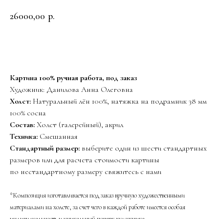
26000,00
р.
Заказать
Картина 100% ручная работа, под заказ
Художник: Данилова Анна Олеговна
Холст:
Натуральный лён 100%, натяжка на подрамник 38 мм
100% сосна
Состав:
Холст (галерейный), акрил
Техника:
Смешанная
Стандартный размер:
выберите один из шести стандартных
размеров или для расчета стоимости картины
по нестандартному размеру свяжитесь с нами
*Композиция изготавливается под заказ вручную художественными
материалами на холсте, за счет чего в каждой работе имеется особая
индивидуальность и уникальный почерк художника.