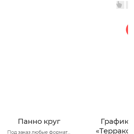
на
Панно круг
Графика
«Терракот
Под заказ любые форматы